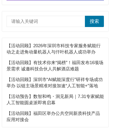
搜索
【活动回顾】2026年深圳市科技专家服务赋能行
动之走进角动量机器人与仟叶机器人成功举办
【活动回顾】有技术你来“揭榜”！福田发布16项场
景需求 诚邀科技合伙人共解酒店难题
【活动回顾】深圳市“AI赋能深度行”研祥专场成功
举办 以链主场景精准对接加速“人工智能+”落地
【活动预告】数智和鸣・洞见新局｜7.31专家赋能
人工智能圆桌派即将启幕
【活动回顾】福田区举办公共空间新质科技产品
应用对接会