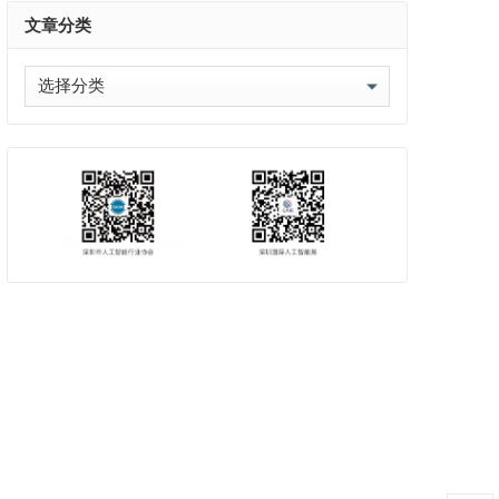
文章分类
文
章
分
类