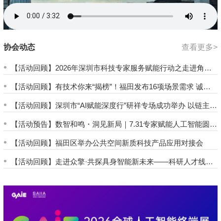
协会动态
查看更多>
•
【活动回顾】2026年深圳市科技专家服务赋能行动之走进角动
量机器人与仟叶机器人成功举办
•
【活动回顾】有技术你来“揭榜”！福田发布16项场景需求 诚邀
科技合伙人共解酒店难题
•
【活动回顾】深圳市“AI赋能深度行”研祥专场成功举办 以链主场
景精准对接加速“人工智能+”落地
•
【活动预告】数智和鸣・洞见新局｜7.31专家赋能人工智能圆桌
派即将启幕
•
【活动回顾】福田区举办公共空间新质科技产品应用对接会
•
【活动回顾】走进众擎·共探具身智能新未来——科研人才线下
交流分享会成功举办