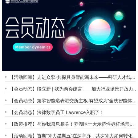
•
【活动回顾】走进众擎·共探具身智能新未来——科研人才线下
交流分享会成功举办
•
【会员动态】段立新 | 我为两会建言——加大行业场景开放力
度，进一步推动AI融入实体经济
•
【会员动态】第零智能递表港交所主板 有望成为“全栈智能体即
服务第一股”
•
【会员动态】法律数字员工 Lawrence入职了！
•
【政策推荐】与你我息息相关！罗湖区十大示范性标杆场景亮
相
•
【活动回顾】首期“算力星期五”在深举办，共探算力如何转化为