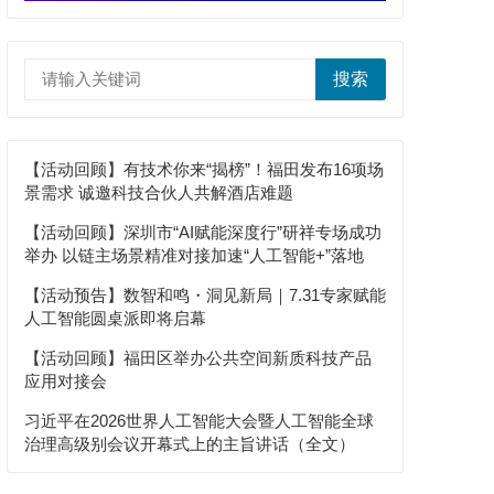
搜索
【活动回顾】有技术你来“揭榜”！福田发布16项场
景需求 诚邀科技合伙人共解酒店难题
【活动回顾】深圳市“AI赋能深度行”研祥专场成功
举办 以链主场景精准对接加速“人工智能+”落地
【活动预告】数智和鸣・洞见新局｜7.31专家赋能
人工智能圆桌派即将启幕
【活动回顾】福田区举办公共空间新质科技产品
应用对接会
习近平在2026世界人工智能大会暨人工智能全球
治理高级别会议开幕式上的主旨讲话（全文）