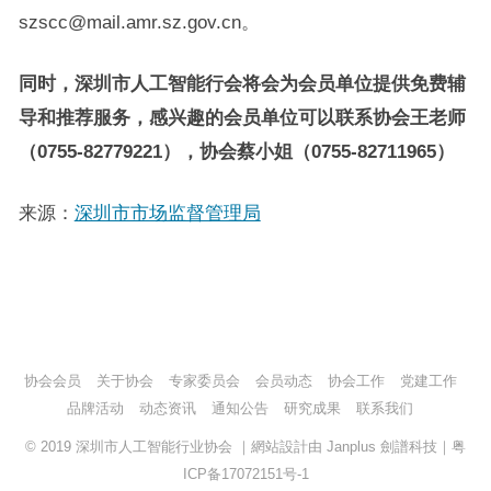
szscc@mail.amr.sz.gov.cn。
同时，深圳市人工智能行会将会为会员单位提供免费辅
导和推荐服务，感兴趣的会员单位可以联系协会王老师
（0755-82779221），协会蔡小姐（0755-82711965）
来源：
深圳市市场监督管理局
协会会员
关于协会
专家委员会
会员动态
协会工作
党建工作
品牌活动
动态资讯
通知公告
研究成果
联系我们
© 2019
深圳市人工智能行业协会
｜網站設計由
Janplus 劍譜科技
｜
粤
ICP备17072151号-1