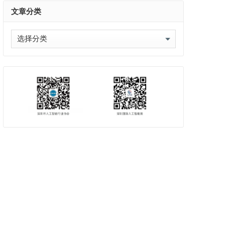
文章分类
文
章
分
类