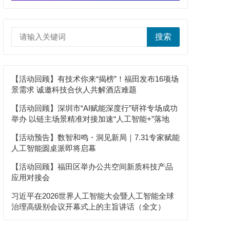
搜索
【活动回顾】有技术你来“揭榜”！福田发布16项场
景需求 诚邀科技合伙人共解酒店难题
【活动回顾】深圳市“AI赋能深度行”研祥专场成功
举办 以链主场景精准对接加速“人工智能+”落地
【活动预告】数智和鸣・洞见新局｜7.31专家赋能
人工智能圆桌派即将启幕
【活动回顾】福田区举办公共空间新质科技产品
应用对接会
习近平在2026世界人工智能大会暨人工智能全球
治理高级别会议开幕式上的主旨讲话（全文）