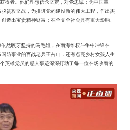
勋章获得者。他们理想信念坚定，对党忠诚；为中国革
赢脱贫攻坚战，为推进党的建设新的伟大工程，作出杰
、创造出宝贵精神财富；在全党全社会具有重大影响、
弹依然咬牙坚持的马毛姐，在南海维权斗争中冲锋在
系国防事业的百战老兵王占山，还有点亮乡村女孩人生
个个英雄党员的感人事迹深深打动了每一位在场收看的