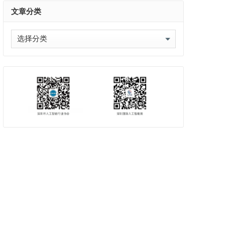
文章分类
文
章
分
类