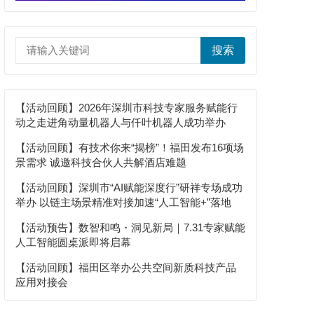
搜索
【活动回顾】2026年深圳市科技专家服务赋能行
动之走进角动量机器人与仟叶机器人成功举办
【活动回顾】有技术你来“揭榜”！福田发布16项场
景需求 诚邀科技合伙人共解酒店难题
【活动回顾】深圳市“AI赋能深度行”研祥专场成功
举办 以链主场景精准对接加速“人工智能+”落地
【活动预告】数智和鸣・洞见新局｜7.31专家赋能
人工智能圆桌派即将启幕
【活动回顾】福田区举办公共空间新质科技产品
应用对接会