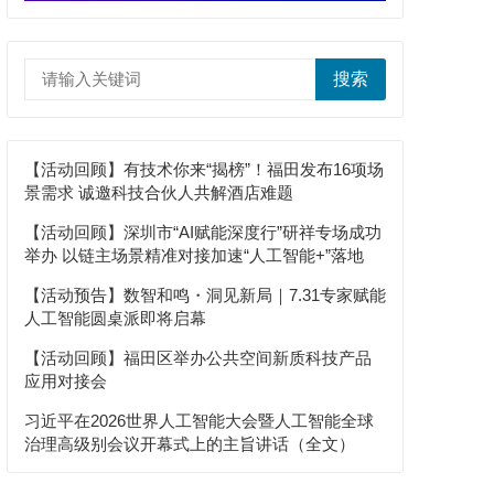
搜索
【活动回顾】有技术你来“揭榜”！福田发布16项场
景需求 诚邀科技合伙人共解酒店难题
【活动回顾】深圳市“AI赋能深度行”研祥专场成功
举办 以链主场景精准对接加速“人工智能+”落地
【活动预告】数智和鸣・洞见新局｜7.31专家赋能
人工智能圆桌派即将启幕
【活动回顾】福田区举办公共空间新质科技产品
应用对接会
习近平在2026世界人工智能大会暨人工智能全球
治理高级别会议开幕式上的主旨讲话（全文）