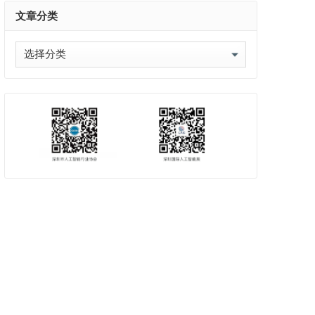
文章分类
文
章
分
类