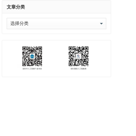
文章分类
文
章
分
类