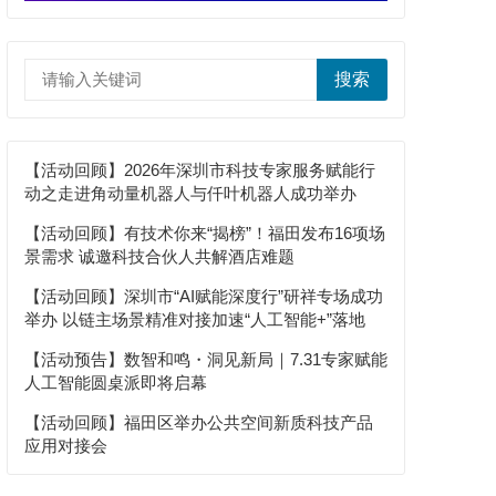
搜索
【活动回顾】2026年深圳市科技专家服务赋能行
动之走进角动量机器人与仟叶机器人成功举办
【活动回顾】有技术你来“揭榜”！福田发布16项场
景需求 诚邀科技合伙人共解酒店难题
【活动回顾】深圳市“AI赋能深度行”研祥专场成功
举办 以链主场景精准对接加速“人工智能+”落地
【活动预告】数智和鸣・洞见新局｜7.31专家赋能
人工智能圆桌派即将启幕
【活动回顾】福田区举办公共空间新质科技产品
应用对接会