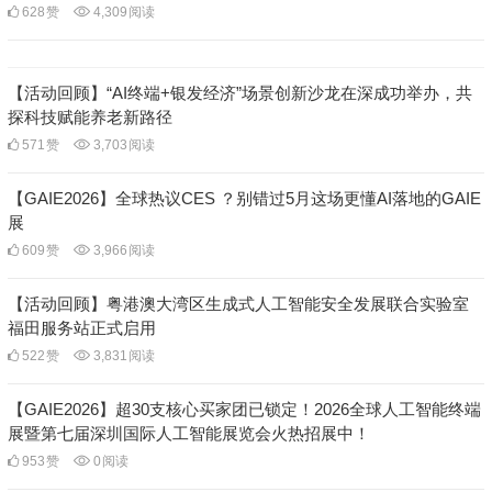
628
赞
4,309
阅读
【活动回顾】“AI终端+银发经济”场景创新沙龙在深成功举办，共
探科技赋能养老新路径
571
赞
3,703
阅读
【GAIE2026】全球热议CES ？别错过5月这场更懂AI落地的GAIE
展
609
赞
3,966
阅读
【活动回顾】粤港澳大湾区生成式人工智能安全发展联合实验室
福田服务站正式启用
522
赞
3,831
阅读
【GAIE2026】超30支核心买家团已锁定！2026全球人工智能终端
展暨第七届深圳国际人工智能展览会火热招展中！
953
赞
0
阅读