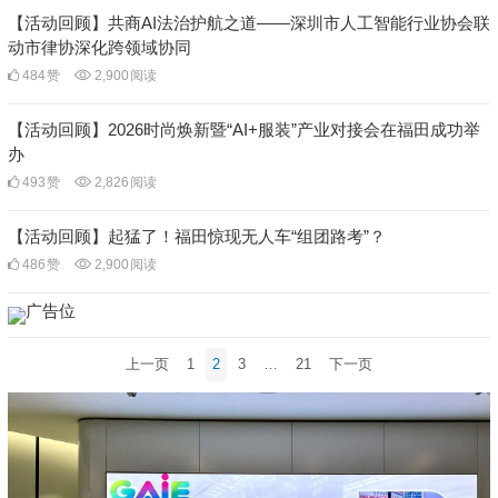
【活动回顾】共商AI法治护航之道——深圳市人工智能行业协会联
动市律协深化跨领域协同
484
赞
2,900
阅读
【活动回顾】2026时尚焕新暨“AI+服装”产业对接会在福田成功举
办
493
赞
2,826
阅读
【活动回顾】起猛了！福田惊现无人车“组团路考”？
486
赞
2,900
阅读
文
上一页
1
2
3
…
21
下一页
章
分
页