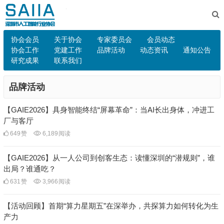
协会会员
关于协会
专家委员会
会员动态
协会工作
党建工作
品牌活动
动态资讯
通知公告
研究成果
联系我们
品牌活动
【GAIE2026】具身智能终结“屏幕革命”：当AI长出身体，冲进工
厂与客厅
649
赞
6,189
阅读
【GAIE2026】从一人公司到创客生态：读懂深圳的“潜规则”，谁
出局？谁通吃？
631
赞
3,966
阅读
【活动回顾】首期“算力星期五”在深举办，共探算力如何转化为生
产力