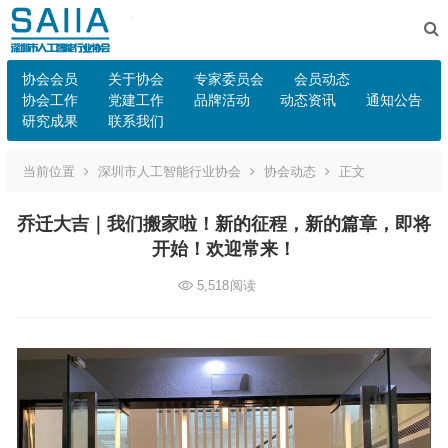
协会会员
关于协会
专家委员会
会员动态
协会工作
党建工作
品牌活动
动态资讯
通知公告
研究成果
联系我们
当前位置
深圳市人工智能行业协会
协会动态
正文
乔迁大吉｜我们搬家啦！新的征程，新的篇章，即将
开始！欢迎常来！
5,518
阅读