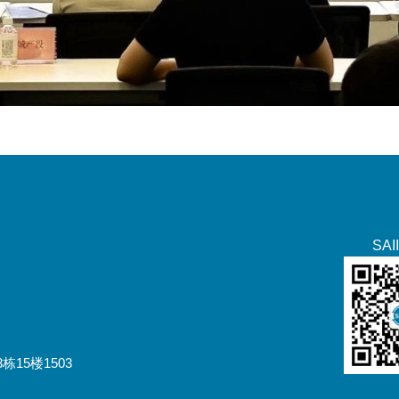
SA
15楼1503