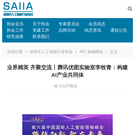
协会会员
关于协会
专家委员会
会员动态
协会工作
党建工作
品牌活动
动态资讯
通知公告
研究成果
联系我们
当前位置
深圳市人工智能行业协会
AIC 领袖峰会
正文
业界精英 齐聚交流丨腾讯优图实验室李牧青：构建
AI产业共同体
8,527
阅读