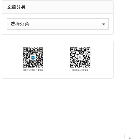
文章分类
文
章
分
类