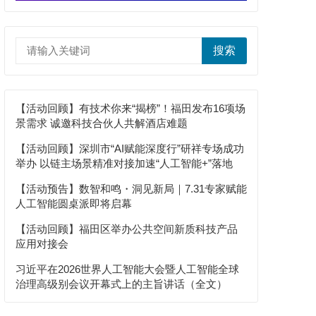
搜索
【活动回顾】有技术你来“揭榜”！福田发布16项场
景需求 诚邀科技合伙人共解酒店难题
【活动回顾】深圳市“AI赋能深度行”研祥专场成功
举办 以链主场景精准对接加速“人工智能+”落地
【活动预告】数智和鸣・洞见新局｜7.31专家赋能
人工智能圆桌派即将启幕
【活动回顾】福田区举办公共空间新质科技产品
应用对接会
习近平在2026世界人工智能大会暨人工智能全球
治理高级别会议开幕式上的主旨讲话（全文）