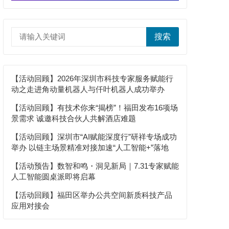
搜索
【活动回顾】2026年深圳市科技专家服务赋能行
动之走进角动量机器人与仟叶机器人成功举办
【活动回顾】有技术你来“揭榜”！福田发布16项场
景需求 诚邀科技合伙人共解酒店难题
【活动回顾】深圳市“AI赋能深度行”研祥专场成功
举办 以链主场景精准对接加速“人工智能+”落地
【活动预告】数智和鸣・洞见新局｜7.31专家赋能
人工智能圆桌派即将启幕
【活动回顾】福田区举办公共空间新质科技产品
应用对接会