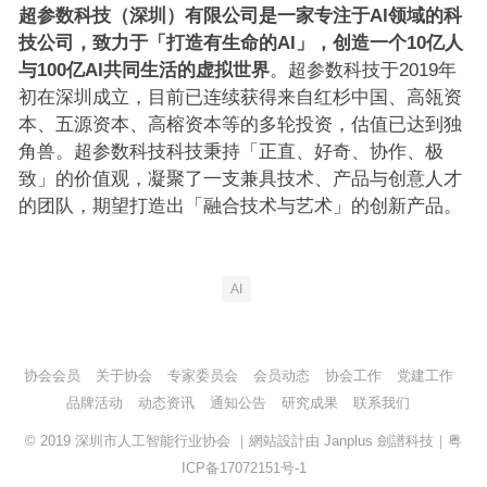
超参数科技（深圳）有限公司是一家专注于AI领域的科
技公司，致力于「打造有生命的AI」，创造一个10亿人
与100亿AI共同生活的虚拟世界
。超参数科技于2019年
初在深圳成立，目前已连续获得来自红杉中国、高瓴资
本、五源资本、高榕资本等的多轮投资，估值已达到独
角兽。超参数科技科技秉持「正直、好奇、协作、极
致」的价值观，凝聚了一支兼具技术、产品与创意人才
的团队，期望打造出「融合技术与艺术」的创新产品。
AI
协会会员
关于协会
专家委员会
会员动态
协会工作
党建工作
品牌活动
动态资讯
通知公告
研究成果
联系我们
© 2019
深圳市人工智能行业协会
｜網站設計由
Janplus 劍譜科技
｜
粤
ICP备17072151号-1