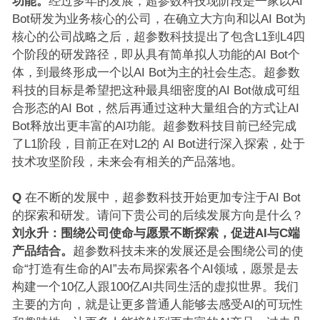
功能。
经过多年的发展，超参数科技现阶段是一家以AI
Bot研发为业务核心的公司，在确立大方向和以AI Bot为
核心的公司战略之后，超参数科技提出了包含L1到L4四
个阶段的研发路径，即从具有简单拟人功能的AI Bot个
体，到最终形成一个以AI Bot为主的社会生态。超参数
科技的目标是希望把这种最具细密度的AI Bot做成可组
合形态的AI Bot，然后再通过这种大量组合的方式让AI
Bot释放出更丰富的AI功能。超参数科技目前已经完成
了L1阶段，目前正在对L2的 AI Bot进行深入探索，处于
技术攻坚阶段，未来会有相关的产品落地。
Q
在不断的发展中，超参数科技开始更加专注于AI Bot
的探索和研发。请问下贵公司的后续发展方向是什么？
刘永升：
围绕公司使命与愿景不断探索，促进AI与C端
产品结合。
超参数科技未来的发展还是会围绕公司的使
命“打造有生命的AI”去布局探索各个AI领域，愿景是去
构建一个10亿人跟100亿AI共同生活的虚拟世界。我们
主要的方向，就是让更多普通人能够去感受AI的可玩性