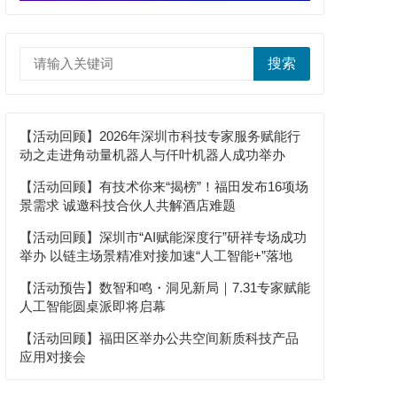
搜索
【活动回顾】2026年深圳市科技专家服务赋能行
动之走进角动量机器人与仟叶机器人成功举办
【活动回顾】有技术你来“揭榜”！福田发布16项场
景需求 诚邀科技合伙人共解酒店难题
【活动回顾】深圳市“AI赋能深度行”研祥专场成功
举办 以链主场景精准对接加速“人工智能+”落地
【活动预告】数智和鸣・洞见新局｜7.31专家赋能
人工智能圆桌派即将启幕
【活动回顾】福田区举办公共空间新质科技产品
应用对接会