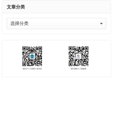
文章分类
文
章
分
类