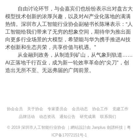
自由讨论环节，与会嘉宾们也纷纷表示出对盘古大
模型技术创新的浓厚兴趣，以及对AI产业化落地的满满
热情。深圳市人工智能行业协会副秘书长陈琳表示：“人
工智能给我们带来了无穷的想象空间，期待华为推出面
向更多行业场景的大模型，希望能与华为携手推进AI技
术创新和生态共荣，共享价值与机遇。”
从金融到政务，从制造到矿山，从气象到轨道……
AI正落地千行百业，成为新一轮效率革命的“尖刀”，创
造出无所不至、无远弗届的广阔前景。
协会会员
关于协会
专家委员会
会员动态
协会工作
党建工作
品牌活动
动态资讯
通知公告
研究成果
联系我们
© 2019
深圳市人工智能行业协会
｜網站設計由
Janplus 劍譜科技
｜
粤
ICP备17072151号-1