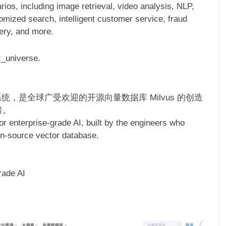
rios, including image retrieval, video analysis, NLP,
mized search, intelligent customer service, fraud
ery, and more.
z_universe.
库系统，是全球广受欢迎的开源向量数据库 Milvus 的创造
者。
or enterprise-grade AI, built by the engineers who
en-source vector database.
rade AI