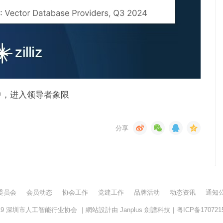
库报告中，进入领导者象限
委员会
会员动态
协会工作
党建工作
品牌活动
动态资讯
通知
19
深圳市人工智能行业协会
｜網站設計由
Janplus 劍譜科技
｜
粤ICP备170721