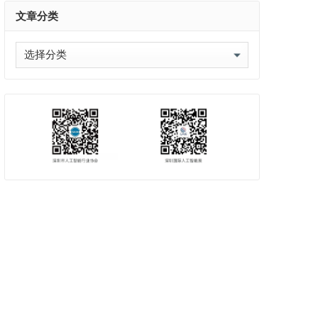
文章分类
文
章
分
类