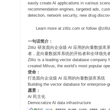
easily create AI applications in various scena
recommendation engines, targeted ads, custo
detection, network security, new drug discov
Learn more at zilliz.com or follow @zilli
一句话简介：
Zilliz 研发面向企业级 AI 应用的向量数据
者，是向量数据库系统的开拓者和全球领先
Zilliz is a leading vector database company f
created Milvus, the world’s most popular op
使命：
打造面向企业级 AI 应用的向量数据库系统
Building the vector database for enterprise-g
愿景：
AI 民主化
Democratize AI data infrastructure