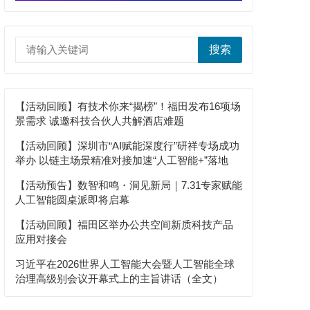
搜索
【活动回顾】有技术你来“揭榜”！福田发布16项场
景需求 诚邀科技合伙人共解酒店难题
【活动回顾】深圳市“AI赋能深度行”研祥专场成功
举办 以链主场景精准对接加速“人工智能+”落地
【活动预告】数智和鸣・洞见新局｜7.31专家赋能
人工智能圆桌派即将启幕
【活动回顾】福田区举办公共空间新质科技产品
应用对接会
习近平在2026世界人工智能大会暨人工智能全球
治理高级别会议开幕式上的主旨讲话（全文）