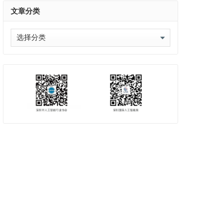
文章分类
文
章
分
类