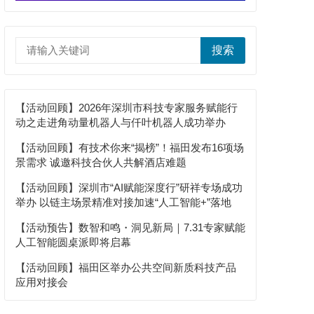
搜索
【活动回顾】2026年深圳市科技专家服务赋能行
动之走进角动量机器人与仟叶机器人成功举办
【活动回顾】有技术你来“揭榜”！福田发布16项场
景需求 诚邀科技合伙人共解酒店难题
【活动回顾】深圳市“AI赋能深度行”研祥专场成功
举办 以链主场景精准对接加速“人工智能+”落地
【活动预告】数智和鸣・洞见新局｜7.31专家赋能
人工智能圆桌派即将启幕
【活动回顾】福田区举办公共空间新质科技产品
应用对接会