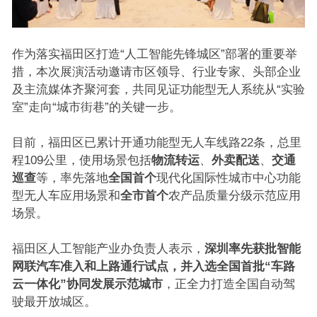
作为落实福田区打造“人工智能先锋城区”部署的重要举
措，本次展演活动邀请市区领导、行业专家、头部企业
及主流媒体齐聚河套，共同见证功能型无人系统从“实验
室”走向“城市街巷”的关键一步。
目前，福田区已累计开通功能型无人车线路22条，总里
程109公里，使用场景包括
物流转运
、
外卖配送
、
交通
巡查
等，率先落地
全国首个
现代化国际性城市中心功能
型无人车应用场景和
全市首个
农产品质量分级示范应用
场景。
福田区人工智能产业办负责人表示，
深圳率先获批智能
网联汽车准入和上路通行试点，并入选全国首批“车路
云一体化”协同发展示范城市
，正全力打造全国自动驾
驶最开放城区。